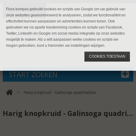
Flora kompas gebruikt cookies en scripts van Google om uw gebruik van
onze websites geanonimiseerd te analyseren, zodat we functionaliteit en
effectiviteit kunnen aanpassen en advertenties kunnen tonen. Ook
gebruiken we na aparte toestemming cookies en scripts van Facebook,
Twitter, LinkedIn en Google om social media integratie op onze websites
mogelijk te maken. Als u wilt aanpassen welke cookies en scripts we
mogen gebruiken, kunt u hieronder uw instellingen wijzigen.
COOKIES TOESTAAN
START ZOEKEN
>
Harig knopkruid - Galinsoga quadriradiata
Harig knopkruid - Galinsoga quadriradiata