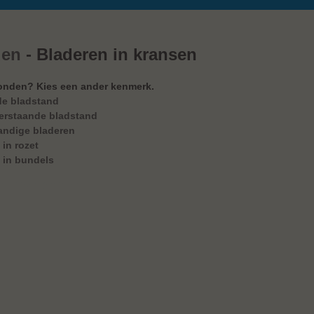
den
- Bladeren in kransen
onden? Kies een ander kenmerk.​​
de bladstand
erstaande bladstand
andige bladeren
 in rozet
 in bundels
en soorten gevonden