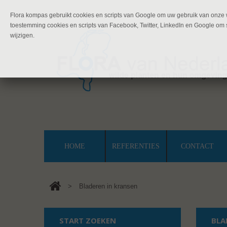
Flora kompas gebruikt cookies en scripts van Google om uw gebruik van onze w
toestemming cookies en scripts van Facebook, Twitter, LinkedIn en Google om s
wijzigen.
HOME
REFERENTIES
CONTACT
>
Bladeren in kransen
START ZOEKEN
BLA