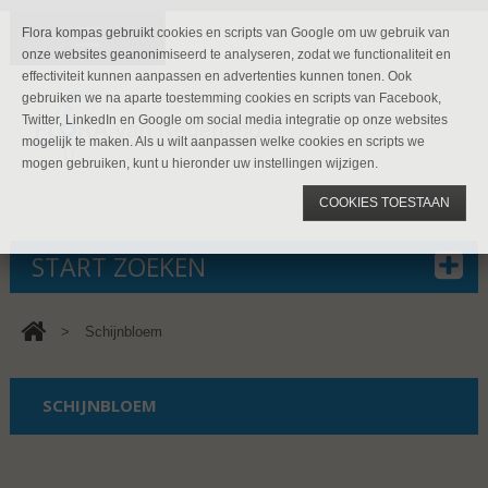
Flora kompas gebruikt cookies en scripts van Google om uw gebruik van
onze websites geanonimiseerd te analyseren, zodat we functionaliteit en
effectiviteit kunnen aanpassen en advertenties kunnen tonen. Ook
gebruiken we na aparte toestemming cookies en scripts van Facebook,
Twitter, LinkedIn en Google om social media integratie op onze websites
mogelijk te maken. Als u wilt aanpassen welke cookies en scripts we
mogen gebruiken, kunt u hieronder uw instellingen wijzigen.
COOKIES TOESTAAN
START ZOEKEN
>
Schijnbloem
SCHIJNBLOEM