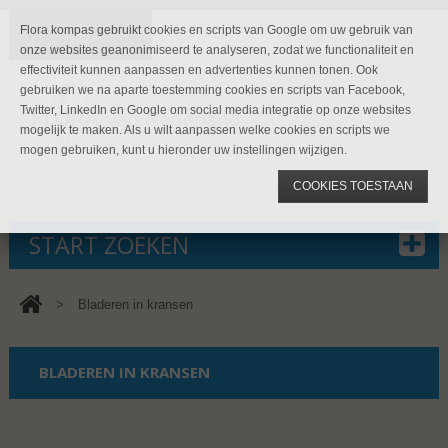
Flora kompas gebruikt cookies en scripts van Google om uw gebruik van
onze websites geanonimiseerd te analyseren, zodat we functionaliteit en
effectiviteit kunnen aanpassen en advertenties kunnen tonen. Ook
gebruiken we na aparte toestemming cookies en scripts van Facebook,
Twitter, LinkedIn en Google om social media integratie op onze websites
mogelijk te maken. Als u wilt aanpassen welke cookies en scripts we
mogen gebruiken, kunt u hieronder uw instellingen wijzigen.
COOKIES TOESTAAN
START ZOEKEN
>
Bladeren in kransen
BLADEREN IN KRANSEN