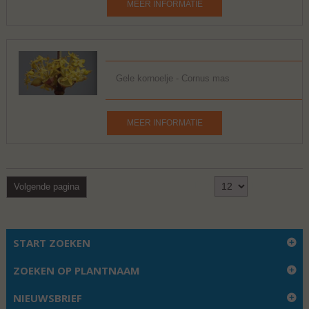
MEER INFORMATIE
Gele kornoelje - Cornus mas
MEER INFORMATIE
Toon
1 - 12 van 42
Volgende pagina
START ZOEKEN
ZOEKEN OP PLANTNAAM
NIEUWSBRIEF