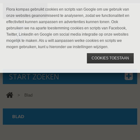
Flora kompas gebruikt cookies en scripts van Google om uw gebruik van
onze websites geanonimiseerd te analyseren, zodat we functionaliteit en
effectiviteit kunnen aanpassen en advertenties kunnen tonen. Ook
gebruiken we na aparte toestemming cookies en scripts van Facebook,
Twitter, LinkedIn en Google om social media integratie op onze websites
mogelijk te maken. Als u wilt aanpassen welke cookies en scripts we
mogen gebruiken, kunt u hieronder uw instellingen wijzigen.
COOKIES TOESTAAN
START ZOEKEN
>
Blad
BLAD