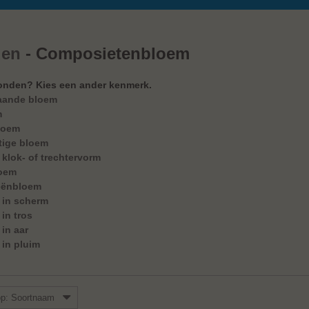
den
- Composietenbloem
onden? Kies een ander kenmerk.
aande bloem
m
loem
tige bloem
klok- of trechtervorm
loem
eënbloem
 in scherm
in tros
in aar
in pluim
op: Soortnaam