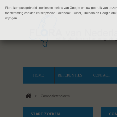
Flora kompas gebruikt cookies en scripts van Google om uw gebruik van onze w
toestemming cookies en scripts van Facebook, Twitter, LinkedIn en Google om s
wijzigen.
HOME
REFERENTIES
CONTACT
>
Composietenbloem
START ZOEKEN
COM