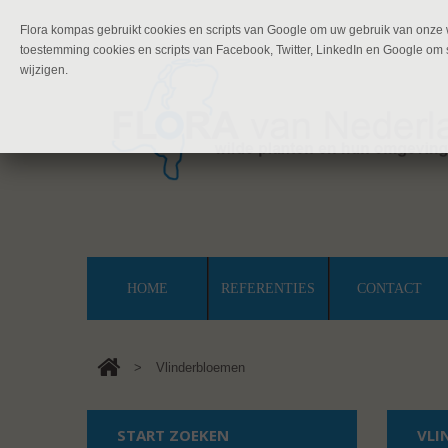
Flora kompas gebruikt cookies en scripts van Google om uw gebruik van onze w
toestemming cookies en scripts van Facebook, Twitter, LinkedIn en Google om s
wijzigen.
HOME
REFERENTIES
CONTACT
>
Vlinderbloemen
START ZOEKEN
VLI