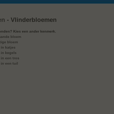
en
- Vlinderbloemen
onden? Kies een ander kenmerk.
aande bloem
tige bloem
in katjes
in kegels
in een tros
in een tuil
en soorten gevonden