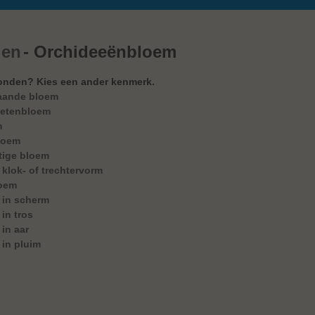
den
- Orchideeënbloem
onden? Kies een ander kenmerk.
aande bloem
etenbloem
m
loem
tige bloem
klok- of trechtervorm
loem
 in scherm
in tros
in aar
in pluim
en soorten gevonden