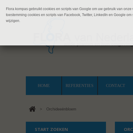
Flora kompas gebruikt cookies en scripts van Google om uw gebruik van onze w
toestemming cookies en scripts van Facebook, Twitter, LinkedIn en Google om s
wijzigen.
HOME
REFERENTIES
CONTACT
>
Orchideeënbloem
START ZOEKEN
ORC