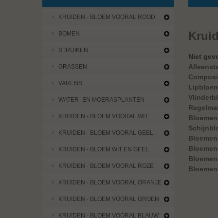
KRUIDEN - BLOEM VOORAL ROOD
Krui
BOMEN
STRUIKEN
Niet gev
Alleenst
GRASSEN
Composi
VARENS
Lipbloe
Vlinderb
WATER- EN MOERASPLANTEN
Regelma
KRUIDEN - BLOEM VOORAL WIT
Bloemen 
Schijnb
KRUIDEN - BLOEM VOORAL GEEL
Bloemen
Bloemen 
KRUIDEN - BLOEM WIT EN GEEL
Bloemen 
KRUIDEN - BLOEM VOORAL ROZE
Bloemen 
KRUIDEN - BLOEM VOORAL ORANJE
Er zijn ge
KRUIDEN - BLOEM VOORAL GROEN
KRUIDEN - BLOEM VOORAL BLAUW