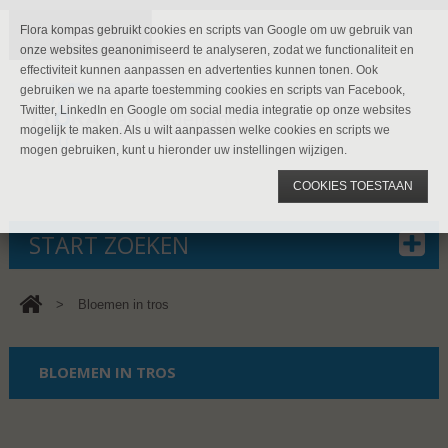
Flora kompas gebruikt cookies en scripts van Google om uw gebruik van
onze websites geanonimiseerd te analyseren, zodat we functionaliteit en
effectiviteit kunnen aanpassen en advertenties kunnen tonen. Ook
gebruiken we na aparte toestemming cookies en scripts van Facebook,
Twitter, LinkedIn en Google om social media integratie op onze websites
mogelijk te maken. Als u wilt aanpassen welke cookies en scripts we
mogen gebruiken, kunt u hieronder uw instellingen wijzigen.
COOKIES TOESTAAN
START ZOEKEN
>
Bloemen in tros
BLOEMEN IN TROS