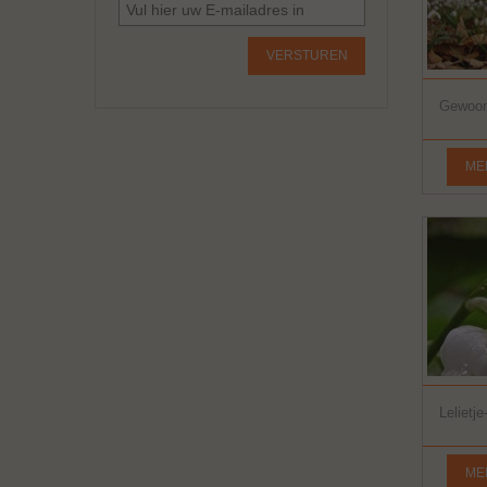
VERSTUREN
Gewoon 
ME
Lelietj
ME