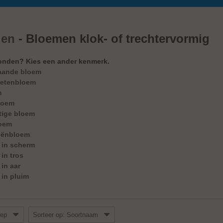
den
- Bloemen klok- of trechtervormig
onden? Kies een ander kenmerk.
aande bloem
etenbloem
m
loem
tige bloem
loem
eënbloem
 in scherm
in tros
in aar
in pluim
oep
Sorteer op: Soortnaam