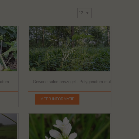
Toon
1 - 9 van 9
12
latum
Gewone salomonszegel - Polygonatum multiflorum
MEER INFORMATIE