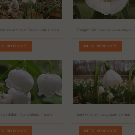
sneeuwklokje - Galanthus nivalis
Haagwinde - Convolvulus sepium
ER INFORMATIE
MEER INFORMATIE
e-van-dalen - Convalaria majalis
Lenteklokje - Leucojum vernum
ER INFORMATIE
MEER INFORMATIE