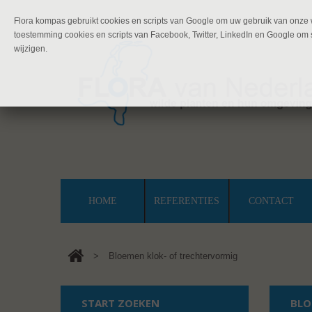
Flora kompas gebruikt cookies en scripts van Google om uw gebruik van onze w
toestemming cookies en scripts van Facebook, Twitter, LinkedIn en Google om s
wijzigen.
HOME
REFERENTIES
CONTACT
>
Bloemen klok- of trechtervormig
START ZOEKEN
BLO