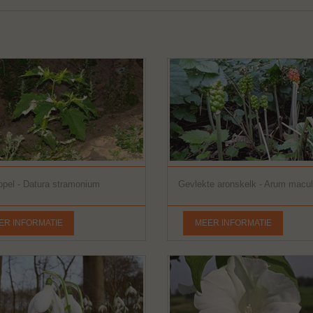
pel - Datura stramonium
Gevlekte aronskelk - Arum macu
ER INFORMATIE
MEER INFORMATIE