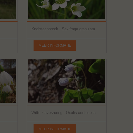
Knolsteenbreek - Saxifraga granulata
MEER INFORMATIE
Witte klaverzuring - Oxalis acetosella
MEER INFORMATIE