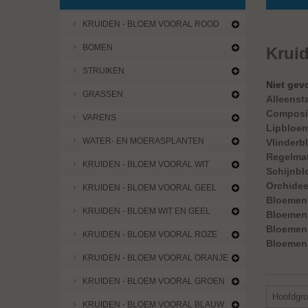
KRUIDEN - BLOEM VOORAL ROOD
BOMEN
Krui
STRUIKEN
Niet gev
GRASSEN
Alleenst
Composi
VARENS
Lipbloe
WATER- EN MOERASPLANTEN
Vlinderb
Regelma
KRUIDEN - BLOEM VOORAL WIT
Schijnb
Orchide
KRUIDEN - BLOEM VOORAL GEEL
Bloemen
KRUIDEN - BLOEM WIT EN GEEL
Bloemen 
Bloemen 
KRUIDEN - BLOEM VOORAL ROZE
Bloemen 
KRUIDEN - BLOEM VOORAL ORANJE
KRUIDEN - BLOEM VOORAL GROEN
Hoofdgr
KRUIDEN - BLOEM VOORAL BLAUW