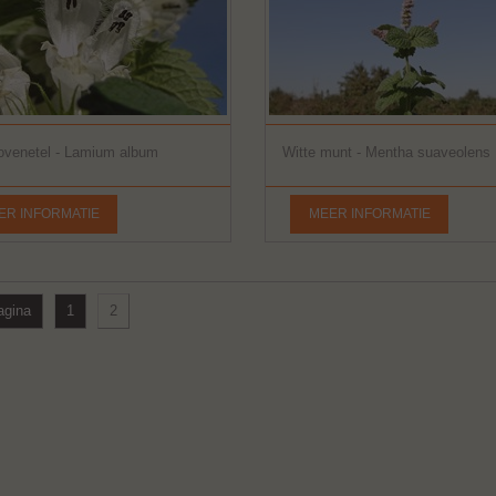
ovenetel - Lamium album
Witte munt - Mentha suaveolens
ER INFORMATIE
MEER INFORMATIE
agina
1
2