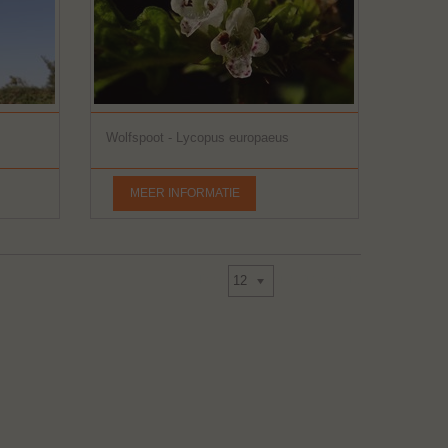
Wolfspoot - Lycopus europaeus
MEER INFORMATIE
Toon
13 - 15 van 15
12