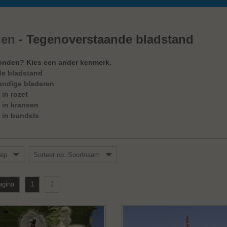
den
- Tegenoverstaande bladstand
onden? Kies een ander kenmerk.
de bladstand
andige bladeren
 in rozet
 in kransen
 in bundels
oep
Sorteer op: Soortnaam
agina
1
2