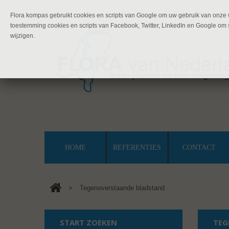
Flora kompas gebruikt cookies en scripts van Google om uw gebruik van onze w
toestemming cookies en scripts van Facebook, Twitter, LinkedIn en Google om s
wijzigen.
HOME
REFERENTIES
CONTACT
>
Tegenoverstaande bladstand
START ZOEKEN
TEG