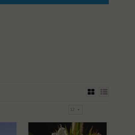
Toon
13 - 15 van 15
12